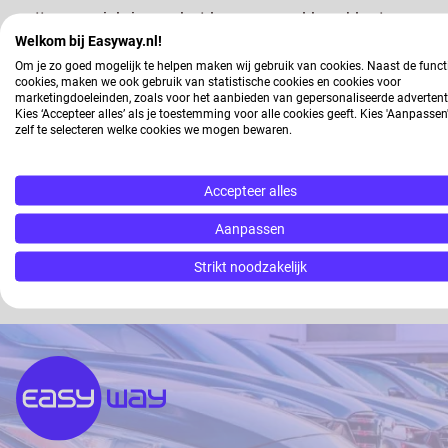
zetten ze zich in om het leven van al hun klanten, van 
Welkom bij Easyway.nl!
particulieren, beter te laten stromen. In de basis he
Om je zo goed mogelijk te helpen maken wij gebruik van cookies. Naast de funct
naar B te komen, maar het gaat om veel meer dan dat
cookies, maken we ook gebruik van statistische cookies en cookies voor
het creëren van reizen die een glimlach op je gezicht
marketingdoeleinden, zoals voor het aanbieden van gepersonaliseerde advertent
Kies ‘Accepteer alles’ als je toestemming voor alle cookies geeft. Kies 'Aanpasse
jarenlange partner van Ayvens (voorheen Leaseplan) e
zelf te selecteren welke cookies we mogen bewaren.
speerpunten die voor Ayvens belangrijk zijn in de prak
doen we door de autotransporten uit te laten voeren d
Accepteer alles
waarbij de kwaliteit een belangrijke voorwaarde is.
Aanpassen
Strikt noodzakelijk