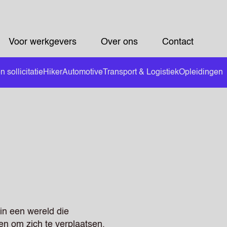
Voor werkgevers
Over ons
Contact
 sollicitatie
Hiker
Automotive
Transport & Logistiek
Opleidingen
 in een wereld die
en om zich te verplaatsen,