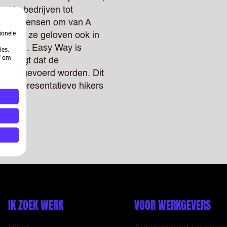
grote bedrijven tot
lpen ze mensen om van A
ionele
. Want ze geloven ook in
 toveren. Easy Way is
ies.
n' om
n zorgt dat de
tijk uitgevoerd worden. Dit
oor representatieve hikers
IK ZOEK WERK
VOOR WERKGEVERS