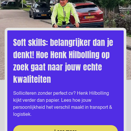
Soft skills: belangrijker dan je
denkt! Hoe Henk Hilbolling op
zoek gaat naar jouw echte
kwaliteiten
Solliciteren zonder perfect cv? Henk Hilbolling
kijkt verder dan papier. Lees hoe jouw
persoonlijkheid het verschil maakt in transport &
logistiek.