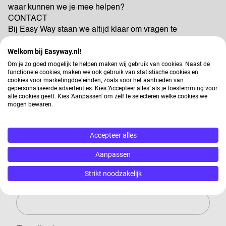
waar kunnen we je mee helpen?
CONTACT
Bij Easy Way staan we altijd klaar om vragen te
beantwoorden en je op de juiste weg te helpen. Heb je
Welkom bij Easyway.nl!
vragen over solliciteren, het opstellen van jouw cv of wat
het intakemoment precies inhoudt? Stel je vraag hieronder
Om je zo goed mogelijk te helpen maken wij gebruik van cookies. Naast de
functionele cookies, maken we ook gebruik van statistische cookies en
of vind jouw antwoord in onze veel gestelde vragen.
cookies voor marketingdoeleinden, zoals voor het aanbieden van
gepersonaliseerde advertenties. Kies ‘Accepteer alles’ als je toestemming voor
alle cookies geeft. Kies 'Aanpassen' om zelf te selecteren welke cookies we
mogen bewaren.
Contactaanvraag
Accepteer alles
Voornaam / Voorletter(s)
Aanpassen
Strikt noodzakelijk
Achternaam