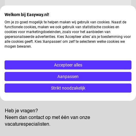
Jouw gegevens worden gebruikt voor
Welkom bij Easyway.nl!
arbeidsbemiddeling, dit vindt deels
Om je zo goed mogelijk te helpen maken wij gebruik van cookies. Naast de
geautomatiseerd plaats. In ons
privacy
functionele cookies, maken we ook gebruik van statistische cookies en
statement
kun je nalezen hoe wij jouw gegevens
cookies voor marketingdoeleinden, zoals voor het aanbieden van
gepersonaliseerde advertenties. Kies ‘Accepteer alles’ als je toestemming voor
verwerken.
alle cookies geeft. Kies 'Aanpassen' om zelf te selecteren welke cookies we
mogen bewaren.
Verstuur
Accepteer alles
Aanpassen
Strikt noodzakelijk
Heb je vragen?
Neem dan contact op met één van onze
vacaturespecialisten.