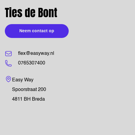
Ties de Bont
Neem contact op
flex@easyway.nl
0765307400
Bezoekadres
Easy Way
Spoorstraat 200
4811 BH Breda