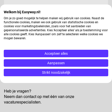
Jouw gegevens worden gebruikt voor
Welkom bij Easyway.nl!
arbeidsbemiddeling, dit vindt deels
Om je zo goed mogelijk te helpen maken wij gebruik van cookies. Naast de
geautomatiseerd plaats. In ons
privacy
functionele cookies, maken we ook gebruik van statistische cookies en
statement
kun je nalezen hoe wij jouw gegevens
cookies voor marketingdoeleinden, zoals voor het aanbieden van
gepersonaliseerde advertenties. Kies ‘Accepteer alles’ als je toestemming voor
verwerken.
alle cookies geeft. Kies 'Aanpassen' om zelf te selecteren welke cookies we
mogen bewaren.
Verstuur
Accepteer alles
Aanpassen
Strikt noodzakelijk
Heb je vragen?
Neem dan contact op met één van onze
vacaturespecialisten.