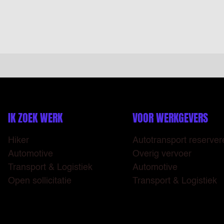
IK ZOEK WERK
VOOR WERKGEVERS
Hiker
Autotransport reserver
Automotive
Overig vervoer
Transport & Logistiek
Automotive
Open sollicitatie
Transport & Logistiek