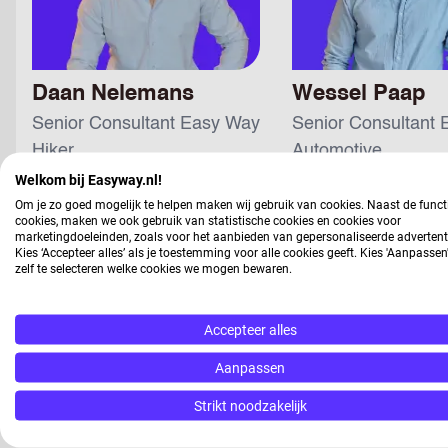
Daan Nelemans
Wessel Paap
Senior Consultant Easy Way
Senior Consultant
Hiker
Automotive
Welkom bij Easyway.nl!
076 530 7400
076 530 7400
Om je zo goed mogelijk te helpen maken wij gebruik van cookies. Naast de funct
cookies, maken we ook gebruik van statistische cookies en cookies voor
email
email
marketingdoeleinden, zoals voor het aanbieden van gepersonaliseerde advertent
Kies ‘Accepteer alles’ als je toestemming voor alle cookies geeft. Kies 'Aanpasse
zelf te selecteren welke cookies we mogen bewaren.
Accepteer alles
Aanpassen
Strikt noodzakelijk