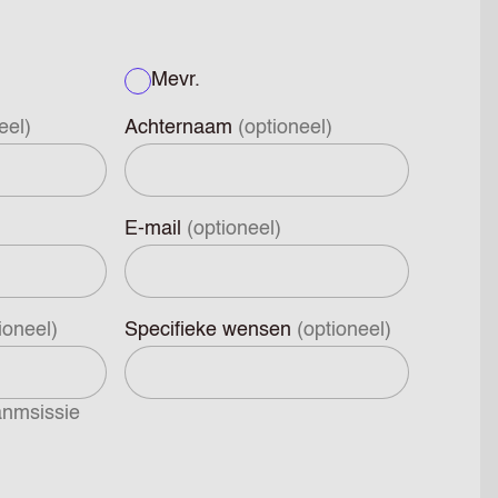
Mevr.
eel)
Achternaam
(optioneel)
E-mail
(optioneel)
ioneel)
Specifieke wensen
(optioneel)
anmsissie