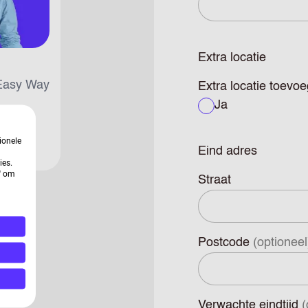
Extra locatie
 Easy Way
Extra locatie toev
Ja
ionele
Eind adres
ies.
n' om
Straat
Postcode
(optioneel
Verwachte eindtijd
(