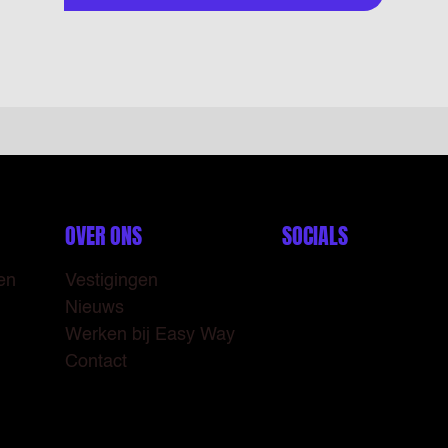
OVER ONS
SOCIALS
en
Vestigingen
LinkedIn
Nieuws
Instagram
Werken bij Easy Way
Contact
TikTok
Facebook