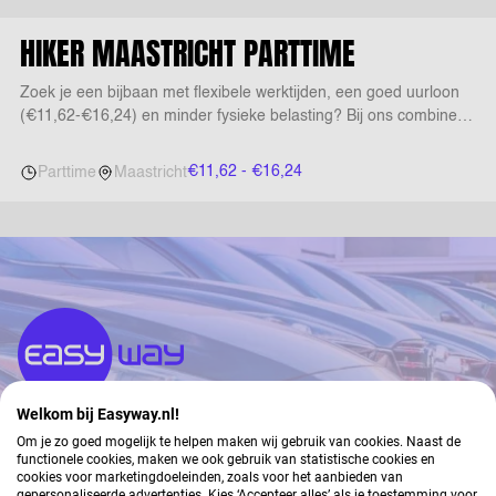
HIKER MAASTRICHT PARTTIME
Zoek je een bijbaan met flexibele werktijden, een goed uurloon
(€11,62-€16,24) en minder fysieke belasting? Bij ons combineer
je zelfstandig werken, klantcontact en reizen met persoonlijke
groei via meer dan 900 gratis trainingen!
€11,62 - €16,24
Parttime
Maastricht
DÉ SPECIALIST IN
Welkom bij Easyway.nl!
Om je zo goed mogelijk te helpen maken wij gebruik van cookies. Naast de
functionele cookies, maken we ook gebruik van statistische cookies en
cookies voor marketingdoeleinden, zoals voor het aanbieden van
gepersonaliseerde advertenties. Kies ‘Accepteer alles’ als je toestemming voor