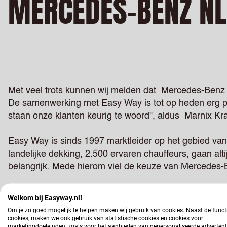
MERCEDES-BENZ NL
Met veel trots kunnen wij melden dat
Mercedes-Benz
De samenwerking met Easy Way is tot op heden erg pos
staan onze klanten keurig te woord", aldus
Marnix Kr
Easy Way is sinds 1997 marktleider op het gebied v
landelijke dekking, 2.500 ervaren chauffeurs, gaan alti
belangrijk. Mede hierom viel de keuze van Mercedes
Wij kijken uit naar een prachtige en succesvolle sa
Welkom bij Easyway.nl!
Om je zo goed mogelijk te helpen maken wij gebruik van cookies. Naast de funct
cookies, maken we ook gebruik van statistische cookies en cookies voor
marketingdoeleinden, zoals voor het aanbieden van gepersonaliseerde advertent