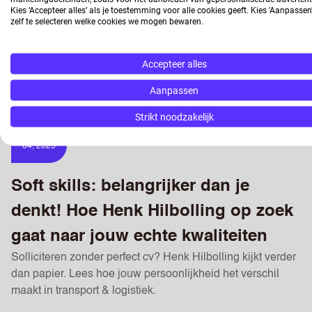
Kies ‘Accepteer alles’ als je toestemming voor alle cookies geeft. Kies 'Aanpasse
zelf te selecteren welke cookies we mogen bewaren.
Accepteer alles
gerelateerde artikelen
Aanpassen
Strikt noodzakelijk
17
04, 2025
Soft skills: belangrijker dan je
denkt! Hoe Henk Hilbolling op zoek
gaat naar jouw echte kwaliteiten
Solliciteren zonder perfect cv? Henk Hilbolling kijkt verder
dan papier. Lees hoe jouw persoonlijkheid het verschil
maakt in transport & logistiek.