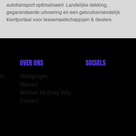
autotransport optimaliseert. Landelijke dekking,
gegarandeerde uitvoering en een gebruiksvriendelijk
klantportaal voor leasemaatschappijen & dealers
OVER ONS
SOCIALS
en
Vestigingen
LinkedIn
Nieuws
Instagram
Werken bij Easy Way
Contact
TikTok
Facebook