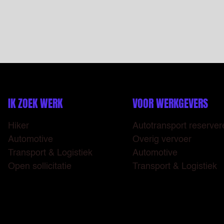
IK ZOEK WERK
VOOR WERKGEVERS
Hiker
Autotransport reserver
Automotive
Overig vervoer
Transport & Logistiek
Automotive
Open sollicitatie
Transport & Logistiek