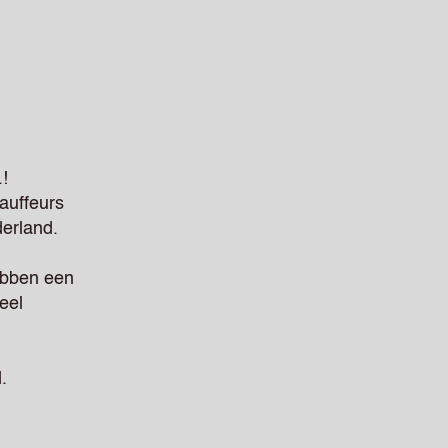
.
!
auffeurs
erland.
ebben een
eel
.